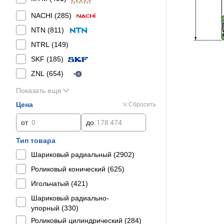
NACHI (
285
)
NTN (
811
)
NTRL (
149
)
SKF (
185
)
ZNL (
654
)
Показать еще
Цена
Сбросить
от
до
Тип товара
Шариковый радиальный (
2902
)
Роликовый конический (
625
)
Игольчатый (
421
)
Шариковый радиально-
упорный (
330
)
Роликовый цилиндрический (
284
)