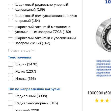
Шариковый радиально-упорный
однорядный (
189
)
Шариковый самоустанавливающийся
открытый (
184
)
шариковый закрытый металлом с
увеличенным зазором ZZC3 (
180
)
шариковый закрытый с увеличенным
зазором 2RSС3 (
162
)
Показать еще
Тело качения
Шарик (
3478
)
Ролик (
1237
)
Иголка (
396
)
Тип по направлению нагрузки
1000096 (69
Радиальный (
3908
)
Радиально-упорный (
915
)
Упорный (
228
)