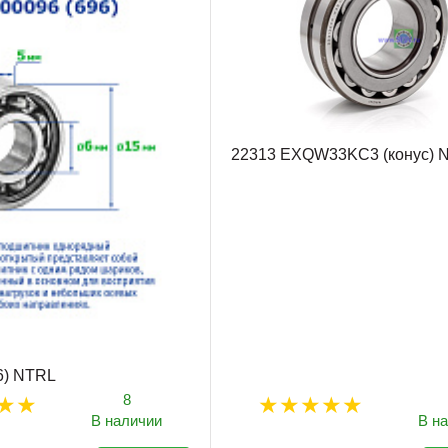
22313 EXQW33KC3 (конус) 
6) NTRL
8
В наличии
В н