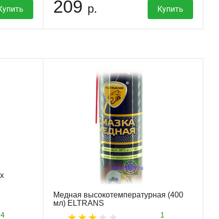
209
р.
Купить
Купить
х
Медная высокотемпературная (400
мл) ELTRANS
4
1