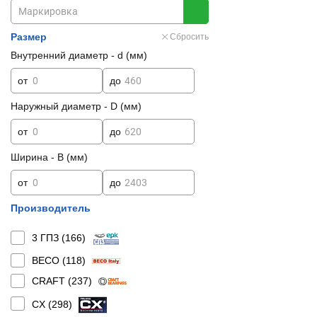
Размер
Сбросить
Внутренний диаметр - d (мм)
от
до
Наружный диаметр - D (мм)
от
до
Ширина - B (мм)
от
до
Производитель
3 ГПЗ (
166
)
BECO (
118
)
CRAFT (
237
)
CX (
298
)