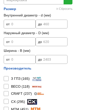
Размер
Сбросить
Внутренний диаметр - d (мм)
от
до
Наружный диаметр - D (мм)
от
до
Ширина - B (мм)
от
до
Производитель
3 ГПЗ (
165
)
BECO (
118
)
CRAFT (
237
)
CX (
295
)
MTM (
451
)