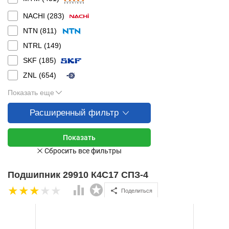
NACHI (
283
)
NTN (
811
)
NTRL (
149
)
SKF (
185
)
ZNL (
654
)
Показать еще
Расширенный фильтр
Подшипник 29910 К4С17 СПЗ-4
Поделиться