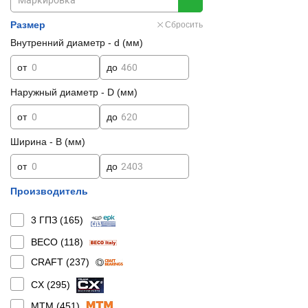
Размер
Сбросить
Внутренний диаметр - d (мм)
от
до
Наружный диаметр - D (мм)
от
до
Ширина - B (мм)
от
до
Производитель
3 ГПЗ (
165
)
BECO (
118
)
CRAFT (
237
)
CX (
295
)
MTM (
451
)