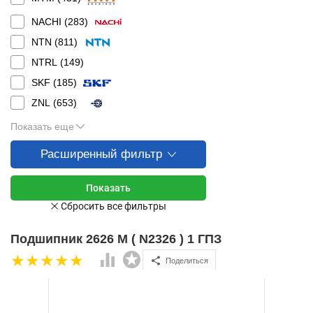
NACHI (
283
)
NTN (
811
)
NTRL (
149
)
SKF (
185
)
ZNL (
653
)
Показать еще
Расширенный фильтр
Подшипник 2626 М ( N2326 ) 1 ГПЗ
Поделиться