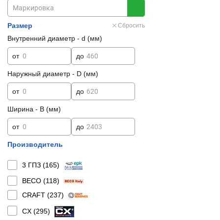
Размер
Сбросить
Внутренний диаметр - d (мм)
от
до
Наружный диаметр - D (мм)
от
до
Ширина - B (мм)
от
до
Производитель
3 ГПЗ (
165
)
BECO (
118
)
CRAFT (
237
)
CX (
295
)