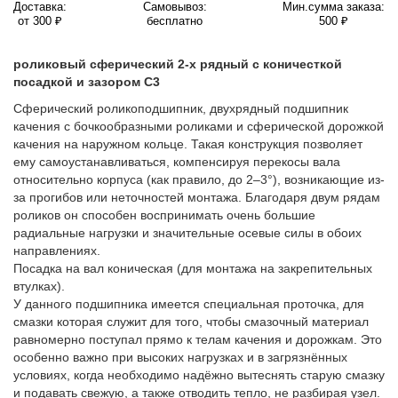
Доставка:
Самовывоз:
Мин.сумма заказа:
от 300 ₽
бесплатно
500 ₽
роликовый сферический 2-х рядный с коничесткой
посадкой и зазором C3
Сферический роликоподшипник, двухрядный подшипник
качения с бочкообразными роликами и сферической дорожкой
качения на наружном кольце. Такая конструкция позволяет
ему самоустанавливаться, компенсируя перекосы вала
относительно корпуса (как правило, до 2–3°), возникающие из-
за прогибов или неточностей монтажа. Благодаря двум рядам
роликов он способен воспринимать очень большие
радиальные нагрузки и значительные осевые силы в обоих
направлениях.
Посадка на вал коническая (для монтажа на закрепительных
втулках).
У данного подшипника имеется специальная проточка, для
смазки которая служит для того, чтобы смазочный материал
равномерно поступал прямо к телам качения и дорожкам. Это
особенно важно при высоких нагрузках и в загрязнённых
условиях, когда необходимо надёжно вытеснять старую смазку
и подавать свежую, а также отводить тепло, не разбирая узел.