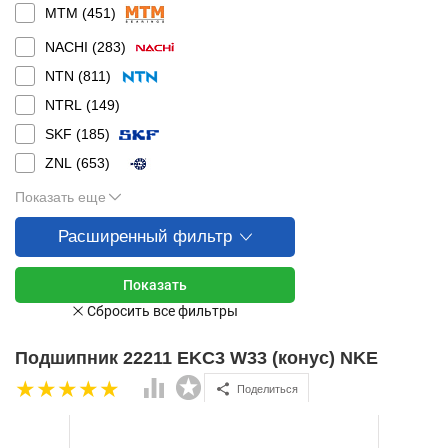
MTM (
451
)
NACHI (
283
)
NTN (
811
)
NTRL (
149
)
SKF (
185
)
ZNL (
653
)
Показать еще
Расширенный фильтр
Подшипник 22211 EKC3 W33 (конус) NKE
Поделиться