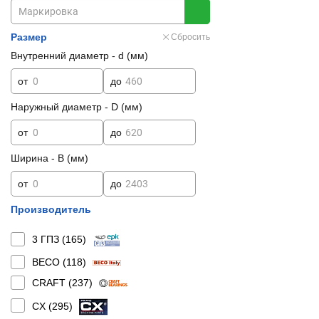
Размер
Сбросить
Внутренний диаметр - d (мм)
от
до
Наружный диаметр - D (мм)
от
до
Ширина - B (мм)
от
до
Производитель
3 ГПЗ (
165
)
BECO (
118
)
CRAFT (
237
)
CX (
295
)