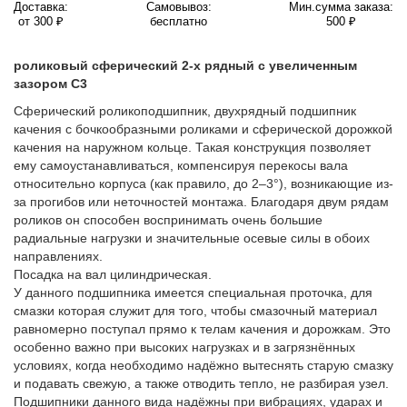
Доставка:
Самовывоз:
Мин.сумма заказа:
от 300 ₽
бесплатно
500 ₽
роликовый сферический 2-х рядный с увеличенным
зазором C3
Сферический роликоподшипник, двухрядный подшипник
качения с бочкообразными роликами и сферической дорожкой
качения на наружном кольце. Такая конструкция позволяет
ему самоустанавливаться, компенсируя перекосы вала
относительно корпуса (как правило, до 2–3°), возникающие из-
за прогибов или неточностей монтажа. Благодаря двум рядам
роликов он способен воспринимать очень большие
радиальные нагрузки и значительные осевые силы в обоих
направлениях.
Посадка на вал цилиндрическая.
У данного подшипника имеется специальная проточка, для
смазки которая служит для того, чтобы смазочный материал
равномерно поступал прямо к телам качения и дорожкам. Это
особенно важно при высоких нагрузках и в загрязнённых
условиях, когда необходимо надёжно вытеснять старую смазку
и подавать свежую, а также отводить тепло, не разбирая узел.
Подшипники данного вида надёжны при вибрациях, ударах и