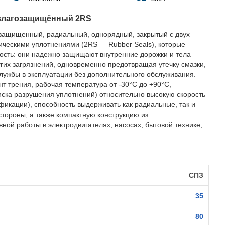
влагозащищённый 2RS
защищенный, радиальный, однорядный, закрытый с двух
ическими уплотнениями (2RS — Rubber Seals), которые
ость: они надежно защищают внутренние дорожки и тела
ругих загрязнений, одновременно предотвращая утечку смазки,
службы в эксплуатации без дополнительного обслуживания.
 трения, рабочая температура от -30°C до +90°C,
иска разрушения уплотнений) относительно высокую скорость
фикации), способность выдерживать как радиальные, так и
стороны, а также компактную конструкцию из
ной работы в электродвигателях, насосах, бытовой технике,
СПЗ
35
80