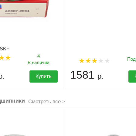
 SKF
4
Под
В наличии
1581
р.
р.
Купить
дшипники
Смотреть все >