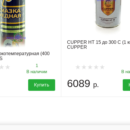
CUPPER HT 15 до 300 С (1 к
CUPPER
котемпературная (400
S
1
В наличии
В н
6089
р.
Купить