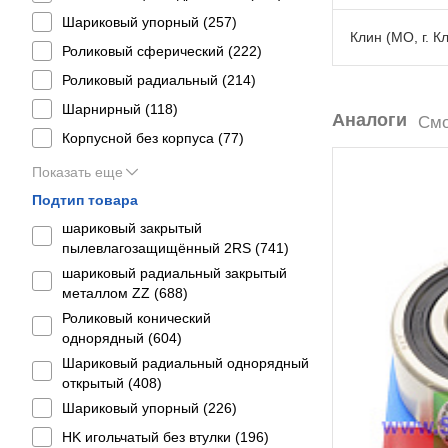
Шариковый упорный (
257
)
Клин (МО, г. К
Роликовый сферический (
222
)
Роликовый радиальный (
214
)
Шарнирный (
118
)
Аналоги
Смо
Корпусной без корпуса (
77
)
Показать еще
Подтип товара
шариковый закрытый
пылевлагозащищённый 2RS (
741
)
шариковый радиальный закрытый
металлом ZZ (
688
)
Роликовый конический
однорядный (
604
)
Шариковый радиальный однорядный
открытый (
408
)
Шариковый упорный (
226
)
HK игольчатый без втулки (
196
)