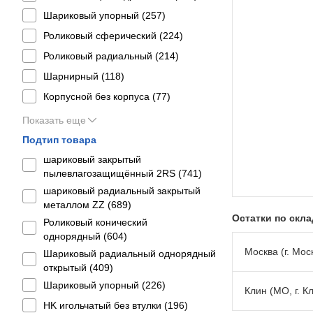
Шариковый упорный (
257
)
Роликовый сферический (
224
)
Роликовый радиальный (
214
)
Шарнирный (
118
)
Корпусной без корпуса (
77
)
Показать еще
Подтип товара
шариковый закрытый
пылевлагозащищённый 2RS (
741
)
шариковый радиальный закрытый
металлом ZZ (
689
)
Остатки по скл
Роликовый конический
однорядный (
604
)
Москва (г. Моск
Шариковый радиальный однорядный
открытый (
409
)
Шариковый упорный (
226
)
Клин (МО, г. К
HK игольчатый без втулки (
196
)