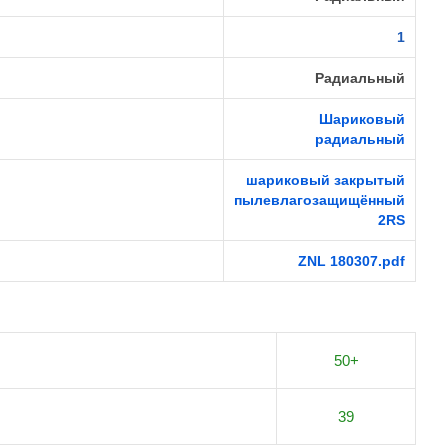
1
Радиальный
Шариковый
радиальный
шариковый закрытый
пылевлагозащищённый
2RS
ZNL 180307.pdf
50+
39