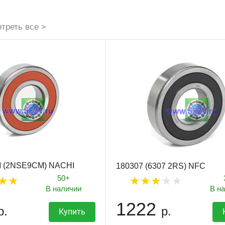
треть все >
 (2NSE9CM) NACHI
180307 (6307 2RS) NFC
50+
В наличии
В н
1222
р.
р.
Купить