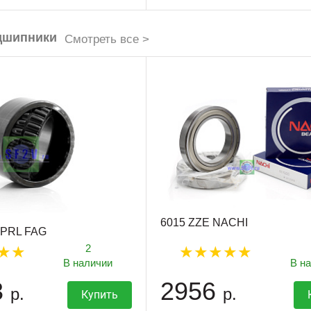
дшипники
Смотреть все >
6015 ZZE NACHI
6PRL FAG
2
В наличии
В н
3
2956
р.
р.
Купить