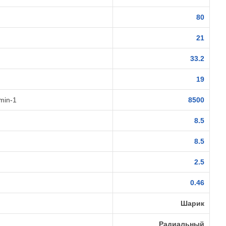
80
21
33.2
19
min-1
8500
8.5
8.5
2.5
0.46
Шарик
Радиальный