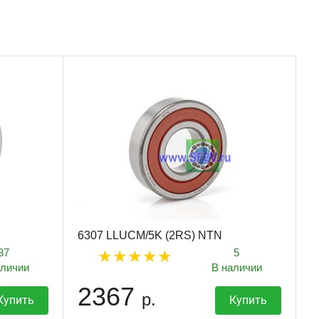
6307 LLUCM/5K (2RS) NTN
37
5
аличии
В наличии
2367
р.
Купить
Купить