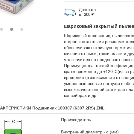
Доставка:
от 300 ₽
шариковый закрытый пыле
Шариковый подшипник, пылевлаго
сторон контактными резинометалл
обеспечивают отличную герметичн
качения от пыли, грязи, влаги и д
что значительно продлевает срок 
Преимущества: низкий коэффициент
кратковременно до +120°C(из-за р
вращения (в зависимости от специ
умеренные осевые нагрузки в обе 
высококачественной стали для плав
конвейерах и др.
АКТЕРИСТИКИ Подшипник 180307 (6307 2RS) ZNL
Производитель
Внутренний диаметр - d (мм)