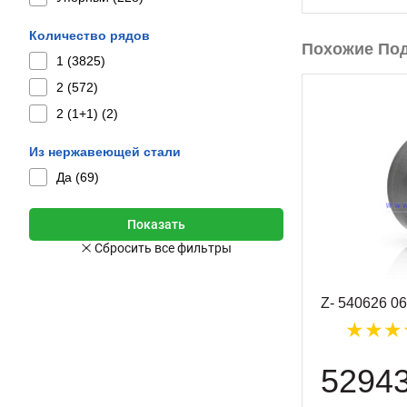
Количество рядов
Похожие По
1 (
3825
)
2 (
572
)
2 (1+1) (
2
)
Из нержавеющей стали
Да (
69
)
Z- 540626 0
5294