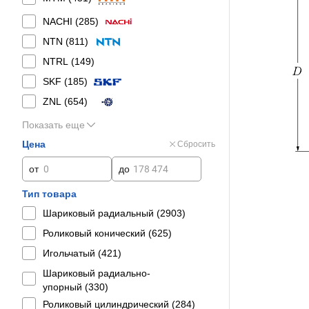
NACHI (
285
)
NTN (
811
)
NTRL (
149
)
SKF (
185
)
ZNL (
654
)
Показать еще
Цена
Сбросить
от
до
Тип товара
Шариковый радиальный (
2903
)
Роликовый конический (
625
)
Игольчатый (
421
)
Шариковый радиально-
упорный (
330
)
Роликовый цилиндрический (
284
)