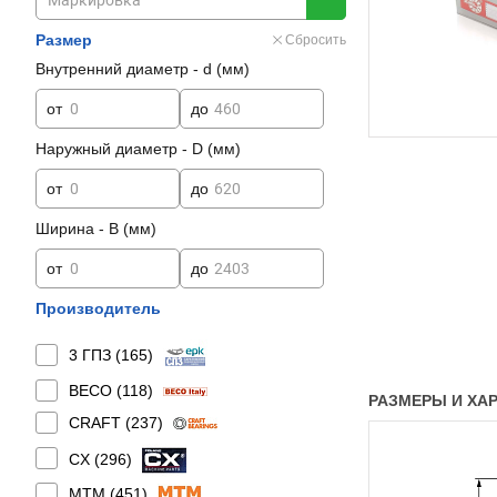
Размер
Сбросить
Внутренний диаметр - d (мм)
от
до
Наружный диаметр - D (мм)
от
до
Ширина - B (мм)
от
до
Производитель
3 ГПЗ (
165
)
BECO (
118
)
РАЗМЕРЫ И ХАР
CRAFT (
237
)
CX (
296
)
MTM (
451
)