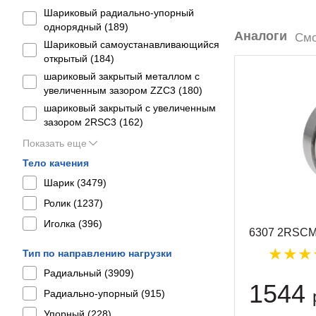
Шариковый радиально-упорный
однорядный (
189
)
Аналоги
Смо
Шариковый самоустанавливающийся
открытый (
184
)
шариковый закрытый металлом с
увеличенным зазором ZZC3 (
180
)
шариковый закрытый с увеличенным
зазором 2RSС3 (
162
)
Показать еще
Тело качения
Шарик (
3479
)
Ролик (
1237
)
Иголка (
396
)
6307 2RSCM
Тип по направлению нагрузки
Радиальный (
3909
)
1544
Радиально-упорный (
915
)
Упорный (
228
)