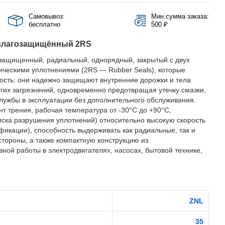
Самовывоз:
Мин.сумма заказа:
бесплатно
500 ₽
влагозащищённый 2RS
защищенный, радиальный, однорядный, закрытый с двух
ическими уплотнениями (2RS — Rubber Seals), которые
ость: они надежно защищают внутренние дорожки и тела
ругих загрязнений, одновременно предотвращая утечку смазки,
службы в эксплуатации без дополнительного обслуживания.
 трения, рабочая температура от -30°C до +90°C,
иска разрушения уплотнений) относительно высокую скорость
фикации), способность выдерживать как радиальные, так и
стороны, а также компактную конструкцию из
ной работы в электродвигателях, насосах, бытовой технике,
ZNL
35