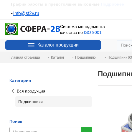
Пополнение склада
Подробнее
info@sf2v.ru
Система менеджмента
качества по
ISO 9001
Каталог продукции
Главная страница
Каталог
Подшипники
Подшипник 63
Подшипни
Категория
Вся продукция
Подшипники
Поиск