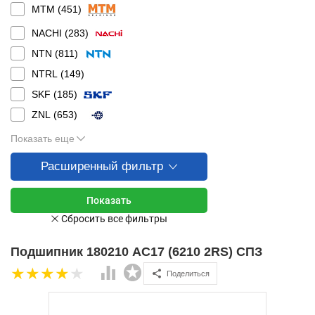
MTM (
451
)
NACHI (
283
)
NTN (
811
)
NTRL (
149
)
SKF (
185
)
ZNL (
653
)
Показать еще
Расширенный фильтр
Подшипник 180210 АС17 (6210 2RS) СПЗ
Поделиться