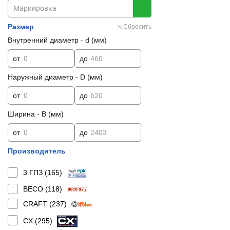
Размер
Сбросить
Внутренний диаметр - d (мм)
от
до
Наружный диаметр - D (мм)
от
до
Ширина - B (мм)
от
до
Производитель
3 ГПЗ (
165
)
BECO (
118
)
CRAFT (
237
)
CX (
295
)