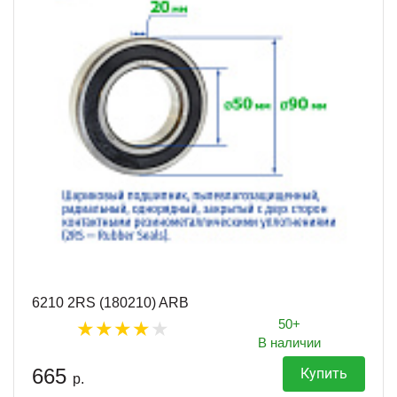
6210 2RS (180210) ARB
50+
В наличии
665
Купить
р.