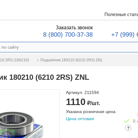
Полезные стат
Заказать звонок
8 (800) 700-37-38
+7 (999) 
Подшипник 180210 (6210 2RS) ZNL
10 2RS (180210)
к 180210 (6210 2RS) ZNL
Артикул:
211594
1110
₽/шт.
Указана розничная цена
Цена оптовая
В 
?