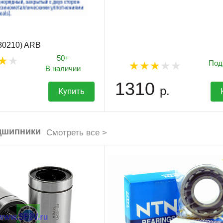
80210) ARB
50+
Под
В наличии
1310
р.
Купить
дшипники
Смотреть все >