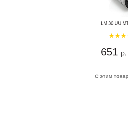
LM 30 UU M
651
р.
С этим това