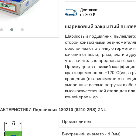
Доставка:
от 300 ₽
шариковый закрытый пыле
Шариковый подшипник, пылевлаго
сторон контактными резинометалл
обеспечивают отличную герметичн
качения от пыли, грязи, влаги и д
что значительно продлевает срок 
Преимущества: низкий коэффициент
кратковременно до +120°C(из-за р
вращения (в зависимости от специ
умеренные осевые нагрузки в обе 
высококачественной стали для плав
конвейерах и др.
АКТЕРИСТИКИ Подшипник 180210 (6210 2RS) ZNL
Производитель
Внутренний диаметр - d (мм)