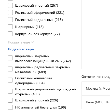
Шариковый упорный (
257
)
Роликовый сферический (
221
)
Роликовый радиальный (
215
)
Шарнирный (
118
)
Корпусной без корпуса (
77
)
Показать еще
Подтип товара
шариковый закрытый
пылевлагозащищённый 2RS (
742
)
шариковый радиальный закрытый
металлом ZZ (
689
)
Остатки по скл
Роликовый конический
однорядный (
604
)
Москва (г. Моск
Шариковый радиальный однорядный
открытый (
409
)
Шариковый упорный (
226
)
Клин (МО, г. К
HK игольчатый без втулки (
196
)