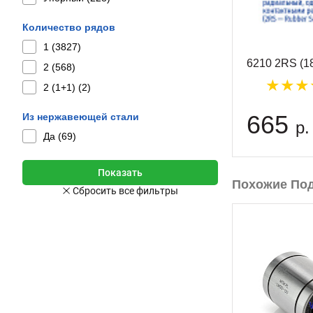
Количество рядов
1 (
3827
)
6210 2RS (1
2 (
568
)
2 (1+1) (
2
)
665
Из нержавеющей стали
р.
Да (
69
)
Похожие По