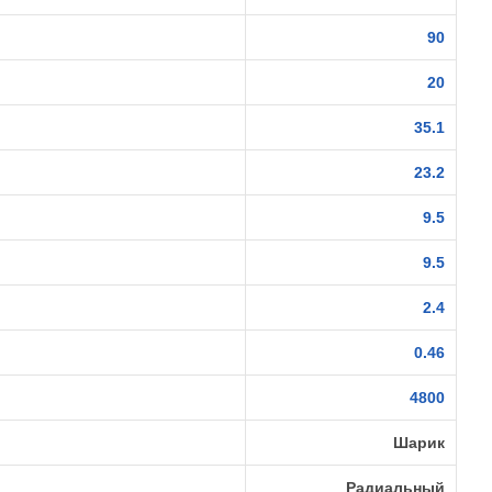
90
20
35.1
23.2
9.5
9.5
2.4
0.46
4800
Шарик
Радиальный