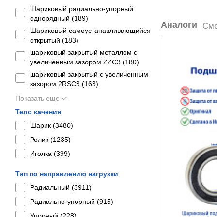
Шариковый радиально-упорный
однорядный (
189
)
Аналоги
Смо
Шариковый самоустанавливающийся
открытый (
183
)
шариковый закрытый металлом с
увеличенным зазором ZZC3 (
180
)
шариковый закрытый с увеличенным
зазором 2RSС3 (
163
)
Показать еще
Тело качения
Шарик (
3480
)
Ролик (
1235
)
Иголка (
399
)
Тип по направлению нагрузки
Радиальный (
3911
)
Радиально-упорный (
915
)
Упорный (
228
)