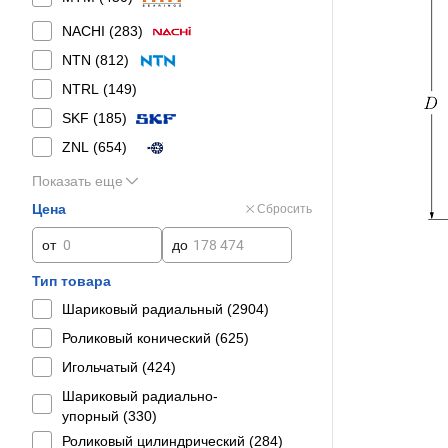
NACHI (
283
)
NTN (
812
)
NTRL (
149
)
SKF (
185
)
ZNL (
654
)
Показать еще
Цена
Сбросить
от
до
Тип товара
Шариковый радиальный (
2904
)
Роликовый конический (
625
)
Игольчатый (
424
)
Шариковый радиально-
упорный (
330
)
Роликовый цилиндрический (
284
)