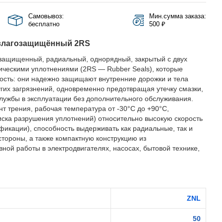
Самовывоз:
Мин.сумма заказа:
бесплатно
500 ₽
влагозащищённый 2RS
защищенный, радиальный, однорядный, закрытый с двух
ическими уплотнениями (2RS — Rubber Seals), которые
ость: они надежно защищают внутренние дорожки и тела
ругих загрязнений, одновременно предотвращая утечку смазки,
службы в эксплуатации без дополнительного обслуживания.
 трения, рабочая температура от -30°C до +90°C,
иска разрушения уплотнений) относительно высокую скорость
фикации), способность выдерживать как радиальные, так и
стороны, а также компактную конструкцию из
ной работы в электродвигателях, насосах, бытовой технике,
ZNL
50