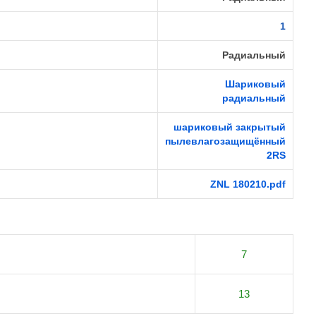
1
Радиальный
Шариковый
радиальный
шариковый закрытый
пылевлагозащищённый
2RS
ZNL 180210.pdf
7
13