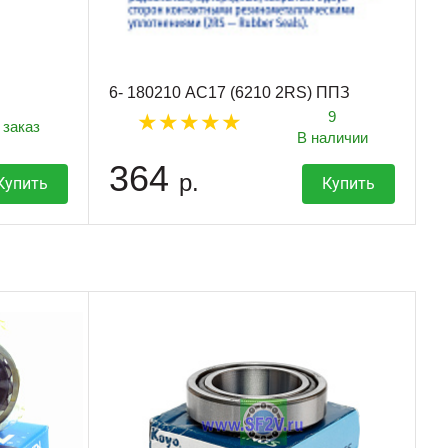
6- 180210 АС17 (6210 2RS) ППЗ
9
 заказ
В наличии
364
р.
Купить
Купить