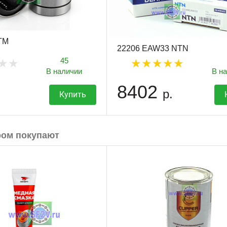
TM
22206 EAW33 NTN
45
В наличии
В н
8402
р.
Купить
ром покупают