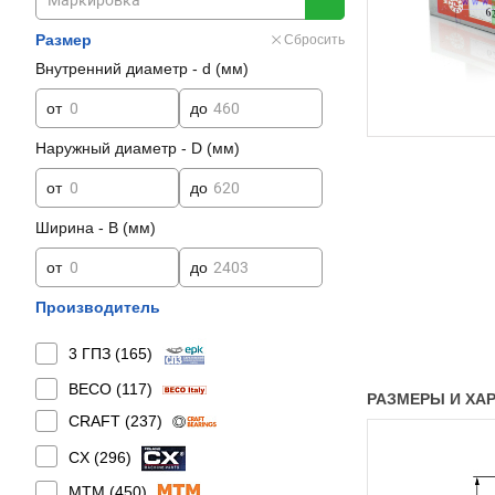
Размер
Сбросить
Внутренний диаметр - d (мм)
от
до
Наружный диаметр - D (мм)
от
до
Ширина - B (мм)
от
до
Производитель
3 ГПЗ (
165
)
BECO (
117
)
РАЗМЕРЫ И ХАР
CRAFT (
237
)
CX (
296
)
MTM (
450
)