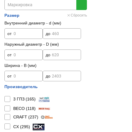
Размер
Сбросить
Внутренний диаметр - d (мм)
от
до
Наружный диаметр - D (мм)
от
до
Ширина - B (мм)
от
до
Производитель
3 ГПЗ (
165
)
BECO (
118
)
CRAFT (
237
)
CX (
295
)