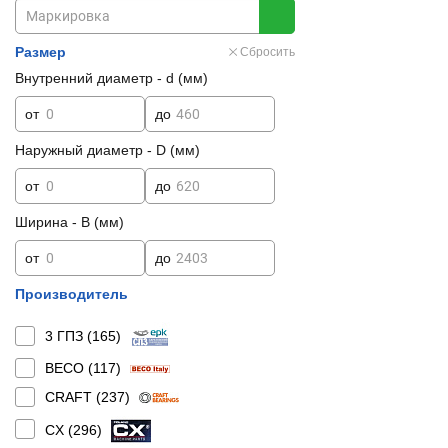
Размер
Сбросить
Внутренний диаметр - d (мм)
от
до
Наружный диаметр - D (мм)
от
до
Ширина - B (мм)
от
до
Производитель
3 ГПЗ (
165
)
BECO (
117
)
CRAFT (
237
)
CX (
296
)