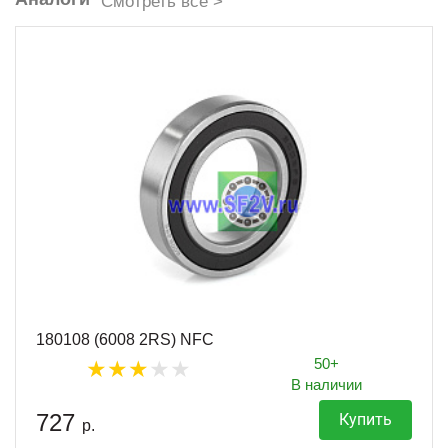
Смотреть все >
180108 (6008 2RS) NFC
50+
В наличии
727
Купить
р.