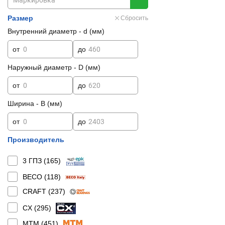
Размер
Сбросить
Внутренний диаметр - d (мм)
от
до
Наружный диаметр - D (мм)
от
до
Ширина - B (мм)
от
до
Производитель
3 ГПЗ (
165
)
BECO (
118
)
CRAFT (
237
)
CX (
295
)
MTM (
451
)