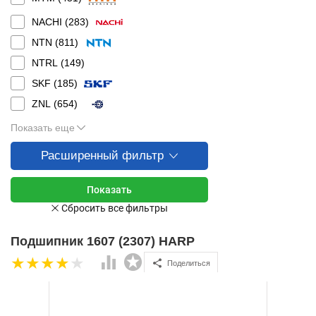
NACHI (
283
)
NTN (
811
)
NTRL (
149
)
SKF (
185
)
ZNL (
654
)
Показать еще
Расширенный фильтр
Подшипник 1607 (2307) HARP
Поделиться