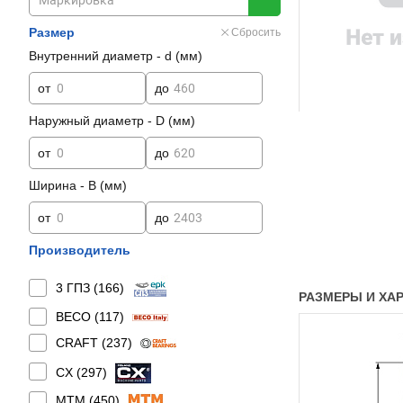
Размер
Сбросить
Внутренний диаметр - d (мм)
от
до
Наружный диаметр - D (мм)
от
до
Ширина - B (мм)
от
до
Производитель
3 ГПЗ (
166
)
РАЗМЕРЫ И ХАРА
BECO (
117
)
CRAFT (
237
)
CX (
297
)
MTM (
450
)