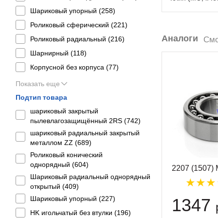
Шариковый упорный (
258
)
Роликовый сферический (
221
)
Аналоги
Роликовый радиальный (
216
)
Смо
Шарнирный (
118
)
Корпусной без корпуса (
77
)
Показать еще
Подтип товара
шариковый закрытый
пылевлагозащищённый 2RS (
742
)
шариковый радиальный закрытый
металлом ZZ (
689
)
Роликовый конический
однорядный (
604
)
2207 (1507)
Шариковый радиальный однорядный
открытый (
409
)
Шариковый упорный (
227
)
1347
HK игольчатый без втулки (
196
)