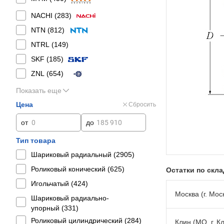
NACHI (
283
)
NTN (
812
)
NTRL (
149
)
SKF (
185
)
ZNL (
654
)
Показать еще
Цена
Сбросить
от
до
Тип товара
Шариковый радиальный (
2905
)
Роликовый конический (
625
)
Остатки по скл
Игольчатый (
424
)
Москва (г. Моск
Шариковый радиально-
упорный (
331
)
Роликовый цилиндрический (
284
)
Клин (МО, г. К