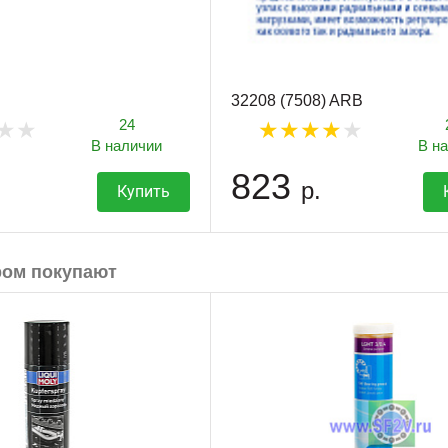
32208 (7508) ARB
24
В наличии
В н
823
р.
Купить
ром покупают