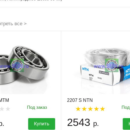
треть все >
 MTM
2207 S NTN
Под заказ
Под
2543
р.
р.
Купить