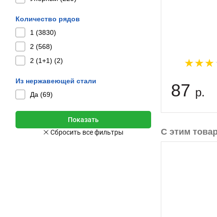
Количество рядов
1 (
3830
)
2 (
568
)
2 (1+1) (
2
)
Из нержавеющей стали
87
р.
Да (
69
)
С этим това