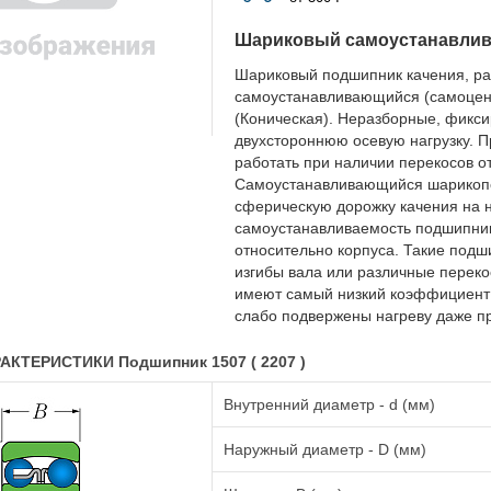
Шариковый самоустанавли
Шариковый подшипник качения, ра
самоустанавливающийся (самоцент
(Коническая). Неразборные, фикс
двухстороннюю осевую нагрузку. 
работать при наличии перекосов от 
Самоустанавливающийся шарикопо
сферическую дорожку качения на н
самоустанавливаемость подшипник
относительно корпуса. Такие подш
изгибы вала или различные перек
имеют самый низкий коэффициент
слабо подвержены нагреву даже п
КТЕРИСТИКИ Подшипник 1507 ( 2207 )
Внутренний диаметр - d (мм)
Наружный диаметр - D (мм)