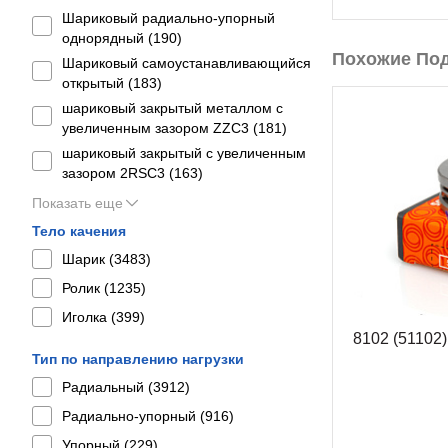
Шариковый радиально-упорный
однорядный (
190
)
Похожие По
Шариковый самоустанавливающийся
открытый (
183
)
шариковый закрытый металлом с
увеличенным зазором ZZC3 (
181
)
шариковый закрытый с увеличенным
зазором 2RSС3 (
163
)
Показать еще
Тело качения
Шарик (
3483
)
Ролик (
1235
)
Иголка (
399
)
8102 (51102
Тип по направлению нагрузки
Радиальный (
3912
)
Радиально-упорный (
916
)
Упорный (
229
)