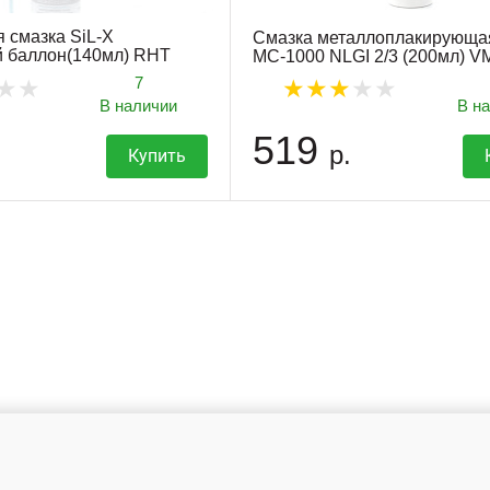
 смазка SiL-X
Смазка металлоплакирующа
й баллон(140мл) RHT
МС-1000 NLGI 2/3 (200мл) 
7
В наличии
В н
519
р.
Купить