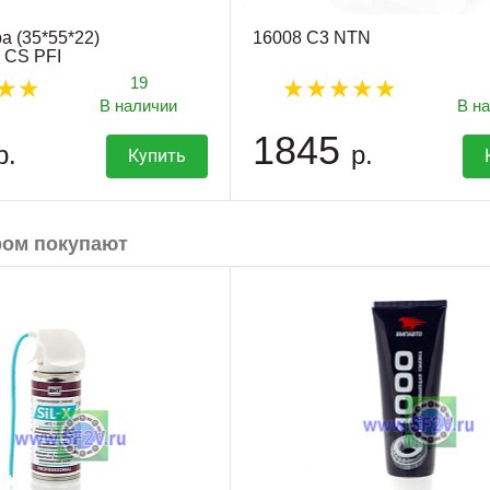
а (35*55*22)
16008 C3 NTN
 CS PFI
19
В наличии
В н
1845
р.
р.
Купить
ром покупают