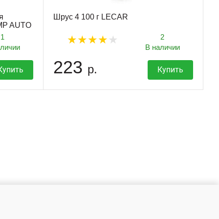
я
Шрус 4 100 г LECAR
VMP AUTO
1
2
аличии
В наличии
223
р.
Купить
Купить