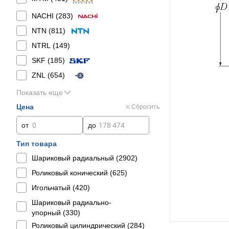
NACHI (
283
)
NTN (
811
)
NTRL (
149
)
SKF (
185
)
ZNL (
654
)
Показать еще
Цена
Сбросить
от
до
Тип товара
Шариковый радиальный (
2902
)
Роликовый конический (
625
)
Игольчатый (
420
)
Шариковый радиально-
упорный (
330
)
Роликовый цилиндрический (
284
)