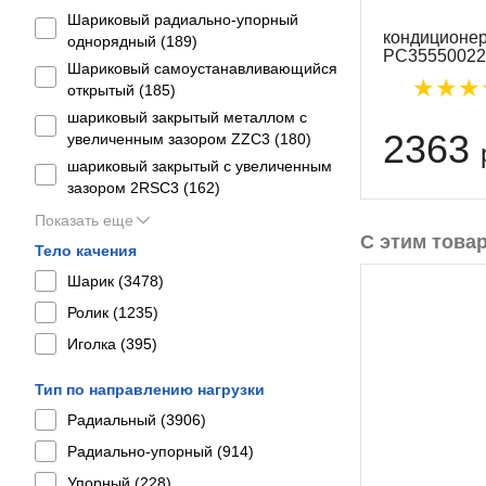
Шариковый радиально-упорный
кондиционер
однорядный (
189
)
PC35550022
Шариковый самоустанавливающийся
открытый (
185
)
шариковый закрытый металлом с
2363
увеличенным зазором ZZC3 (
180
)
шариковый закрытый с увеличенным
зазором 2RSС3 (
162
)
Показать еще
С этим това
Тело качения
Шарик (
3478
)
Ролик (
1235
)
Иголка (
395
)
Тип по направлению нагрузки
Радиальный (
3906
)
Радиально-упорный (
914
)
Упорный (
228
)