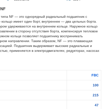
 NF
 типа NF — это однорядный радиальный подшипник с
 кольцо имеет один борт, внутреннее — два цельных борта.
ором удерживаются на внутреннем кольце. Наружное кольцо
авлении в сторону отсутствия борта, компенсируя тепловое
ружном кольце позволяет подшипнику воспринимать
одном направлении. Таким образом, NF — это плавающая
ксацией. Подшипник выдерживает высокие радиальные и
стью, применяется в электродвигателях, редукторах, насосах
FBC
100
215
47