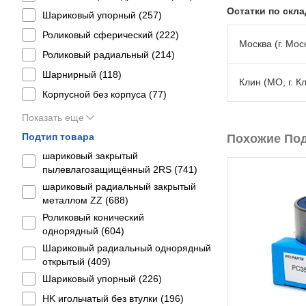
Остатки по скл
Шариковый упорный (
257
)
Роликовый сферический (
222
)
Москва (г. Моск
Роликовый радиальный (
214
)
Шарнирный (
118
)
Клин (МО, г. К
Корпусной без корпуса (
77
)
Показать еще
Подтип товара
Похожие По
шариковый закрытый
пылевлагозащищённый 2RS (
741
)
шариковый радиальный закрытый
металлом ZZ (
688
)
Роликовый конический
однорядный (
604
)
Шариковый радиальный однорядный
открытый (
409
)
Шариковый упорный (
226
)
HK игольчатый без втулки (
196
)