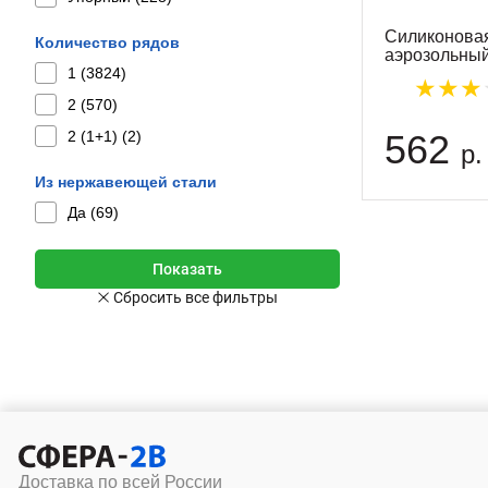
Силиконовая
Количество рядов
аэрозольны
1 (
3824
)
2 (
570
)
562
2 (1+1) (
2
)
р.
Из нержавеющей стали
Да (
69
)
Доставка по всей России