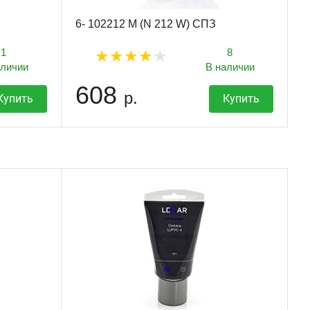
6- 102212 М (N 212 W) СПЗ
1
8
аличии
В наличии
608
р.
Купить
Купить