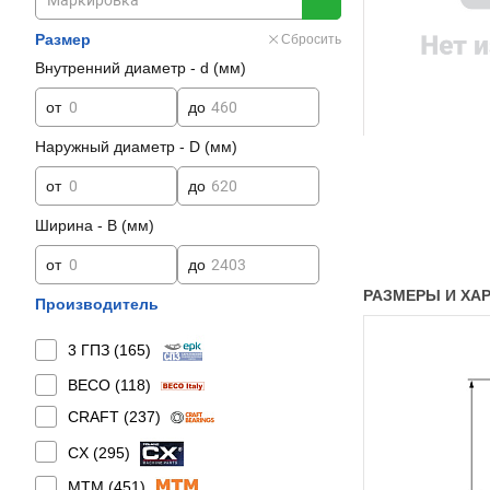
Размер
Сбросить
Внутренний диаметр - d (мм)
от
до
Наружный диаметр - D (мм)
от
до
Ширина - B (мм)
от
до
РАЗМЕРЫ И ХАР
Производитель
3 ГПЗ (
165
)
BECO (
118
)
CRAFT (
237
)
CX (
295
)
MTM (
451
)