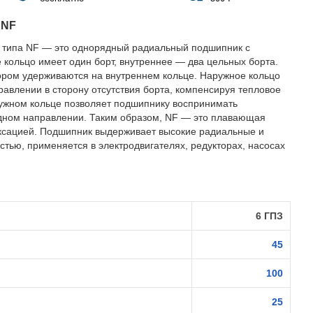
 NF
 типа NF — это однорядный радиальный подшипник с
 кольцо имеет один борт, внутреннее — два цельных борта.
ором удерживаются на внутреннем кольце. Наружное кольцо
авлении в сторону отсутствия борта, компенсируя тепловое
ружном кольце позволяет подшипнику воспринимать
одном направлении. Таким образом, NF — это плавающая
ксацией. Подшипник выдерживает высокие радиальные и
стью, применяется в электродвигателях, редукторах, насосах
6 ГПЗ
45
100
25