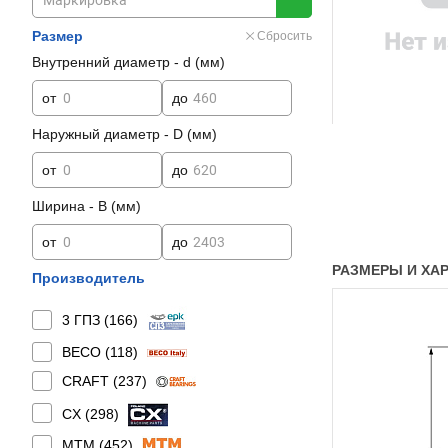
Размер
Сбросить
Внутренний диаметр - d (мм)
от
до
Наружный диаметр - D (мм)
от
до
Ширина - B (мм)
от
до
РАЗМЕРЫ И ХАРА
Производитель
3 ГПЗ (
166
)
BECO (
118
)
CRAFT (
237
)
CX (
298
)
MTM (
452
)