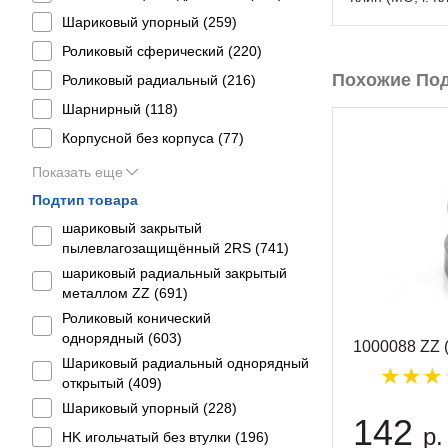
Шариковый упорный (
259
)
Роликовый сферический (
220
)
Похожие По
Роликовый радиальный (
216
)
Шарнирный (
118
)
Корпусной без корпуса (
77
)
Показать еще
Подтип товара
шариковый закрытый
пылевлагозащищённый 2RS (
741
)
шариковый радиальный закрытый
металлом ZZ (
691
)
Роликовый конический
однорядный (
603
)
1000088 ZZ 
Шариковый радиальный однорядный
открытый (
409
)
Шариковый упорный (
228
)
142
р.
HK игольчатый без втулки (
196
)