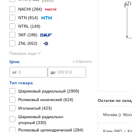
NACHI (
284
)
NTN (
814
)
NTRL (
149
)
SKF (
186
)
ZNL (
652
)
Показать еще
Цена
Сбросить
от
до
Тип товара
Шариковый радиальный (
2909
)
Роликовый конический (
624
)
Остатки по скл
Игольчатый (
423
)
Москва (г. Моск
Шариковый радиально-
упорный (
330
)
Роликовый цилиндрический (
284
)
Клин (МО, г. К