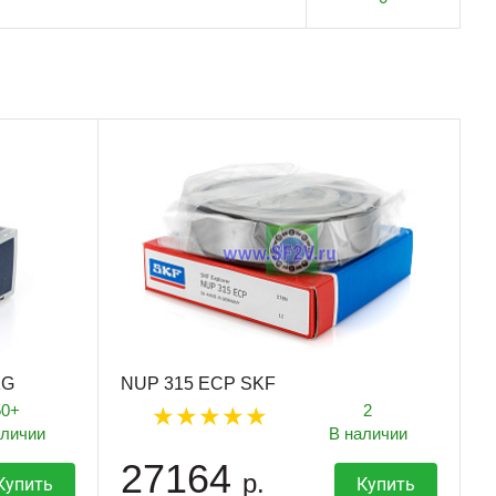
KG
NUP 315 ECP SKF
50+
2
аличии
В наличии
27164
р.
Купить
Купить