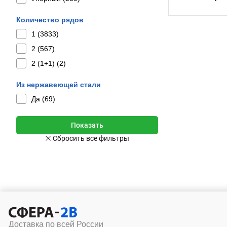
Количество рядов
1 (
3833
)
2 (
567
)
2 (1+1) (
2
)
Из нержавеющей стали
Да (
69
)
Доставка по всей России