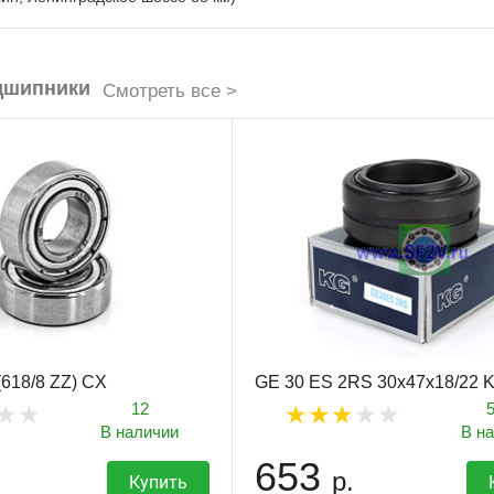
дшипники
Смотреть все >
(618/8 ZZ) CX
GE 30 ES 2RS 30х47х18/22 
12
В наличии
В н
653
р.
Купить