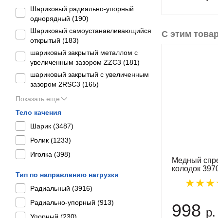
Шариковый радиально-упорный
однорядный (
190
)
Шариковый самоустанавливающийся
С этим това
открытый (
183
)
шариковый закрытый металлом с
увеличенным зазором ZZC3 (
181
)
шариковый закрытый с увеличенным
зазором 2RSС3 (
165
)
Показать еще
Тело качения
Шарик (
3487
)
Ролик (
1233
)
Иголка (
398
)
Медный спр
колодок 397
Тип по направлению нагрузки
Радиальный (
3916
)
Радиально-упорный (
913
)
998
р.
Упорный (
230
)