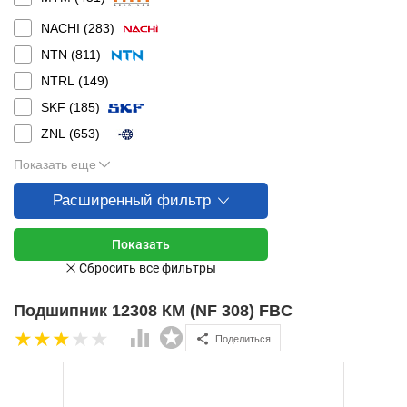
NACHI (
283
)
NTN (
811
)
NTRL (
149
)
SKF (
185
)
ZNL (
653
)
Показать еще
Расширенный фильтр
Подшипник 12308 КМ (NF 308) FBC
Поделиться