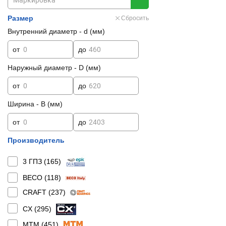
Размер
Сбросить
Внутренний диаметр - d (мм)
от
до
Наружный диаметр - D (мм)
от
до
Ширина - B (мм)
от
до
Производитель
3 ГПЗ (
165
)
BECO (
118
)
CRAFT (
237
)
CX (
295
)
MTM (
451
)