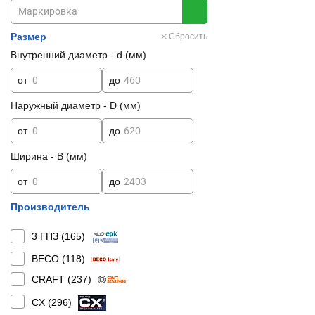
Размер
Сбросить
Внутренний диаметр - d (мм)
от
до
Наружный диаметр - D (мм)
от
до
Ширина - B (мм)
от
до
Производитель
3 ГПЗ (
165
)
BECO (
118
)
CRAFT (
237
)
CX (
296
)