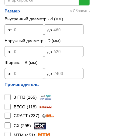
Размер
Сбросить
Внутренний диаметр - d (мм)
от
до
Наружный диаметр - D (мм)
от
до
Ширина - B (мм)
от
до
Производитель
3 ГПЗ (
165
)
BECO (
118
)
CRAFT (
237
)
CX (
295
)
MTM (
451
)