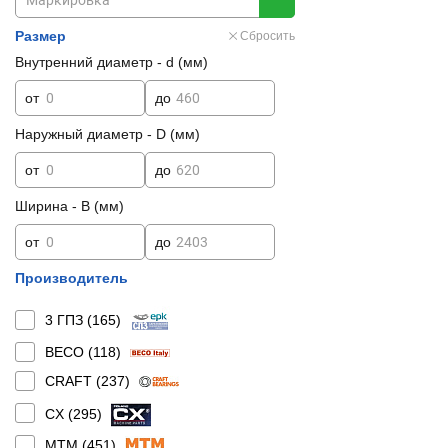
Размер
Сбросить
Внутренний диаметр - d (мм)
от
до
Наружный диаметр - D (мм)
от
до
Ширина - B (мм)
от
до
Производитель
3 ГПЗ (
165
)
BECO (
118
)
CRAFT (
237
)
CX (
295
)
MTM (
451
)