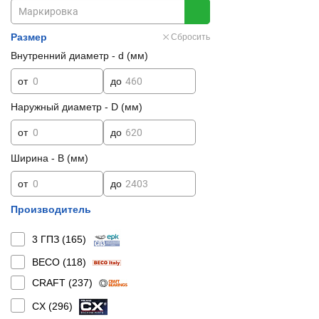
Размер
Сбросить
Внутренний диаметр - d (мм)
от
до
Наружный диаметр - D (мм)
от
до
Ширина - B (мм)
от
до
Производитель
3 ГПЗ (
165
)
BECO (
118
)
CRAFT (
237
)
CX (
296
)