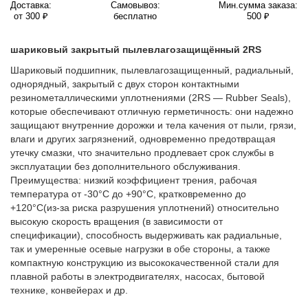
Доставка:
Самовывоз:
Мин.сумма заказа:
от 300 ₽
бесплатно
500 ₽
шариковый закрытый пылевлагозащищённый 2RS
Шариковый подшипник, пылевлагозащищенный, радиальный,
однорядный, закрытый с двух сторон контактными
резинометаллическими уплотнениями (2RS — Rubber Seals),
которые обеспечивают отличную герметичность: они надежно
защищают внутренние дорожки и тела качения от пыли, грязи,
влаги и других загрязнений, одновременно предотвращая
утечку смазки, что значительно продлевает срок службы в
эксплуатации без дополнительного обслуживания.
Преимущества: низкий коэффициент трения, рабочая
температура от -30°C до +90°C, кратковременно до
+120°C(из-за риска разрушения уплотнений) относительно
высокую скорость вращения (в зависимости от
спецификации), способность выдерживать как радиальные,
так и умеренные осевые нагрузки в обе стороны, а также
компактную конструкцию из высококачественной стали для
плавной работы в электродвигателях, насосах, бытовой
технике, конвейерах и др.