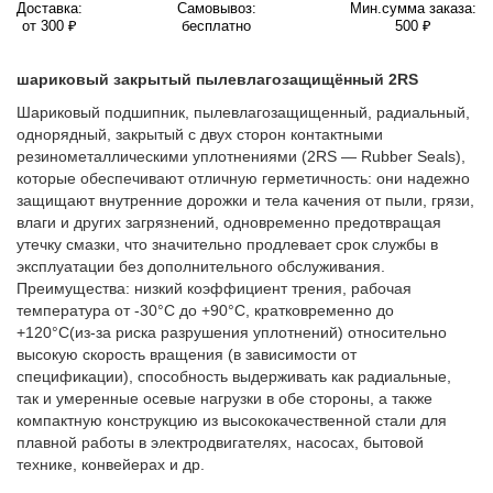
Доставка:
Самовывоз:
Мин.сумма заказа:
от 300 ₽
бесплатно
500 ₽
шариковый закрытый пылевлагозащищённый 2RS
Шариковый подшипник, пылевлагозащищенный, радиальный,
однорядный, закрытый с двух сторон контактными
резинометаллическими уплотнениями (2RS — Rubber Seals),
которые обеспечивают отличную герметичность: они надежно
защищают внутренние дорожки и тела качения от пыли, грязи,
влаги и других загрязнений, одновременно предотвращая
утечку смазки, что значительно продлевает срок службы в
эксплуатации без дополнительного обслуживания.
Преимущества: низкий коэффициент трения, рабочая
температура от -30°C до +90°C, кратковременно до
+120°C(из-за риска разрушения уплотнений) относительно
высокую скорость вращения (в зависимости от
спецификации), способность выдерживать как радиальные,
так и умеренные осевые нагрузки в обе стороны, а также
компактную конструкцию из высококачественной стали для
плавной работы в электродвигателях, насосах, бытовой
технике, конвейерах и др.