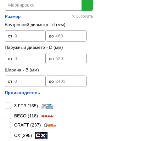
Размер
Сбросить
Внутренний диаметр - d (мм)
от
до
Наружный диаметр - D (мм)
от
до
Ширина - B (мм)
от
до
Производитель
3 ГПЗ (
165
)
BECO (
118
)
CRAFT (
237
)
CX (
295
)