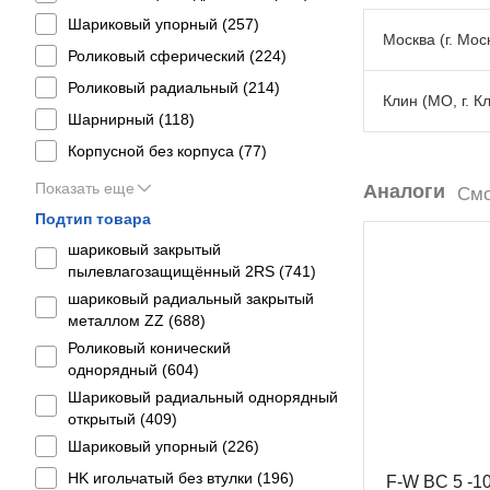
Шариковый упорный (
257
)
Москва (г. Моск
Роликовый сферический (
224
)
Роликовый радиальный (
214
)
Клин (МО, г. К
Шарнирный (
118
)
Корпусной без корпуса (
77
)
Показать еще
Аналоги
Смо
Подтип товара
шариковый закрытый
пылевлагозащищённый 2RS (
741
)
шариковый радиальный закрытый
металлом ZZ (
688
)
Роликовый конический
однорядный (
604
)
Шариковый радиальный однорядный
открытый (
409
)
Шариковый упорный (
226
)
HK игольчатый без втулки (
196
)
F-W BC 5 -1