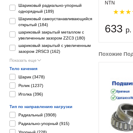
NTN
Шариковый радиально-упорный
однорядный (
189
)
Шариковый самоустанавливающийся
открытый (
184
)
633
р.
шариковый закрытый металлом с
увеличенным зазором ZZC3 (
180
)
шариковый закрытый с увеличенным
зазором 2RSС3 (
162
)
Похожие По
Показать еще
Тело качения
Шарик (
3478
)
Ролик (
1237
)
Иголка (
396
)
Тип по направлению нагрузки
Радиальный (
3908
)
Радиально-упорный (
915
)
Упорный (
228
)