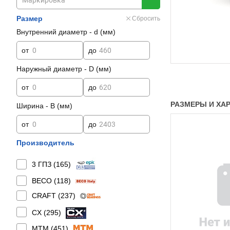
Размер
Сбросить
Внутренний диаметр - d (мм)
от
до
Наружный диаметр - D (мм)
от
до
РАЗМЕРЫ И ХАРА
Ширина - B (мм)
от
до
Производитель
3 ГПЗ (
165
)
BECO (
118
)
CRAFT (
237
)
CX (
295
)
MTM (
451
)