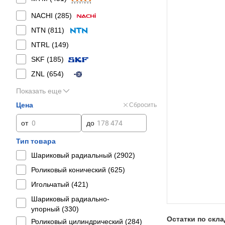
NACHI (
285
)
NTN (
811
)
NTRL (
149
)
SKF (
185
)
ZNL (
654
)
Показать еще
Цена
Сбросить
от
до
Тип товара
Шариковый радиальный (
2902
)
Роликовый конический (
625
)
Игольчатый (
421
)
Шариковый радиально-
упорный (
330
)
Остатки по скл
Роликовый цилиндрический (
284
)