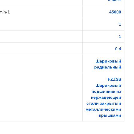
min-1
45000
1
1
0.4
Шариковый
радиальный
FZZSS
Шариковый
подшипник из
нержавеющей
стали закрытый
металлическими
крышками