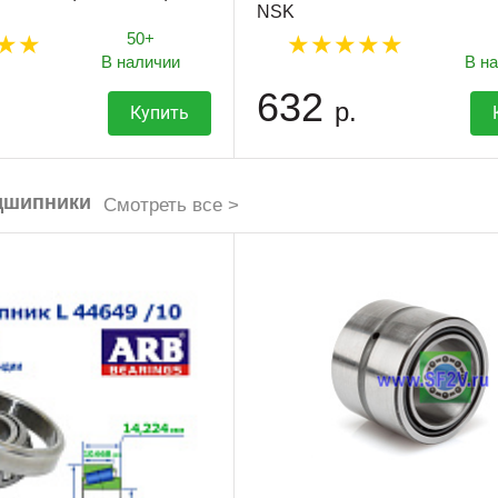
NSK
50+
В наличии
В н
632
р.
Купить
дшипники
Смотреть все >