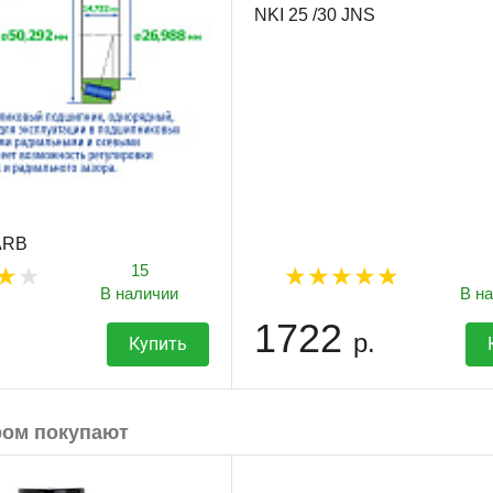
NKI 25 /30 JNS
 ARB
15
В наличии
В н
1722
р.
Купить
ром покупают