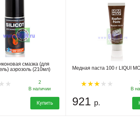
иконовая смазка (для
Медная паста 100 г LIQUI M
ель) аэрозоль (210мл)
2
В наличии
В н
921
р.
Купить