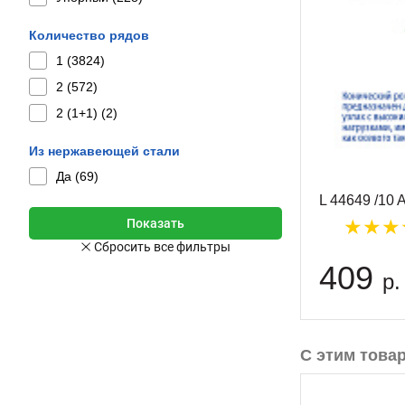
Количество рядов
1 (
3824
)
2 (
572
)
2 (1+1) (
2
)
Из нержавеющей стали
Да (
69
)
L 44649 /10
409
р.
С этим това