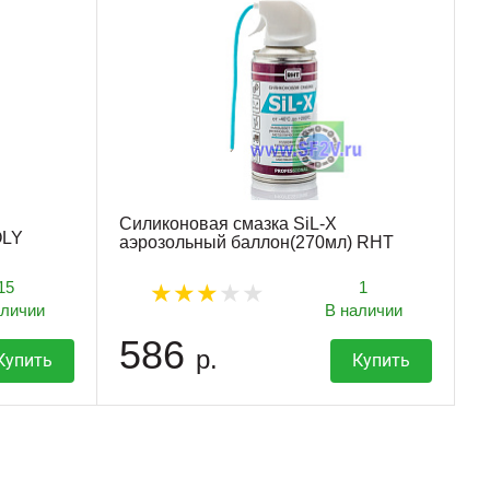
Силиконовая смазка SiL-X
OLY
аэрозольный баллон(270мл) RHT
15
1
аличии
В наличии
586
р.
Купить
Купить