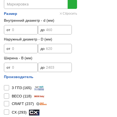
Размер
Сбросить
Внутренний диаметр - d (мм)
от
до
Наружный диаметр - D (мм)
от
до
Ширина - B (мм)
от
до
Производитель
3 ГПЗ (
165
)
BECO (
118
)
CRAFT (
237
)
CX (
293
)