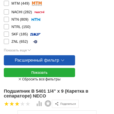
MTM (
449
)
NACHI (
282
)
NTN (
809
)
NTRL (
150
)
SKF (
185
)
ZNL (
652
)
Показать еще
Расширенный фильтр
Подшипник B 5401 1/4" x 9 (Каретка в
сепараторе) NECO
Поделиться